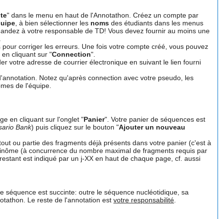
te
" dans le menu en haut de l'Annotathon. Créez un compte par
quipe
, à bien sélectionner les
noms
des étudiants dans les menus
emandez à votre responsable de TD! Vous devez fournir au moins une
.
ns pour corriger les erreurs. Une fois votre compte créé, vous pouvez
en cliquant sur "
Connection
".
 votre adresse de courrier électronique en suivant le lien fourni
d'annotation. Notez qu'après connection avec votre pseudo, les
ômes de l'équipe.
e en cliquant sur l'onglet "
Panier
". Votre panier de séquences est
sario Bank
) puis cliquez sur le bouton "
Ajouter un nouveau
ut ou partie des fragments déjà présents dans votre panier (c'est à
 binôme (à concurrence du nombre maximal de fragments requis par
restant est indiqué par un j-XX en haut de chaque page, cf. aussi
e séquence est succinte: outre le séquence nucléotidique, sa
tathon. Le reste de l'annotation est
votre responsabilité
.