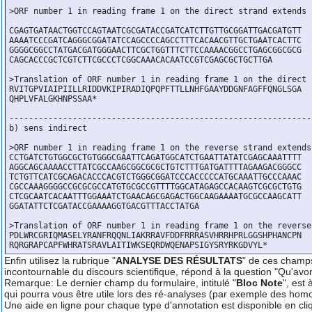
>ORF number 1 in reading frame 1 on the direct strand extends 
CGAGTGATAACTGGTCCAGTAATCGCGATACCGATCATCTTGTTGCGGATTGACGATGTT

AAAATCCCGATCAGGGCGGATATCCAGCCCCAGCCTTTCACAACGTTGCTGAATCACTTC

GGGGCGGCCTATGACGATGGGAACTTCGCTGGTTTCTTCCAAAACGGCCTGAGCGGCGCG

CAGCACCCGCTCGTCTTCGCCCTCGGCAAACACAATCCGTCGAGCGCTGCTTGA

>Translation of ORF number 1 in reading frame 1 on the direct s
RVITGPVIAIPIILLRIDDVKIPIRADIQPQPFTTLLNHFGAAYDDGNFAGFFQNGLSGA

QHPLVFALGKHNPSSAA*

--------------------------------------------------------------
b) sens indirect

>ORF number 1 in reading frame 1 on the reverse strand extends
CCTGATCTGTGGCGCTGTGGGCGAATTCAGATGGCATCTGAATTATATCGAGCAAATTTT

AGGCAGCAAAACCTTATCGCCAAGCGGCGCGCTGTCTTTGATGATTTTAGAAGACGGGCC

TCTGTTCATCGCAGACACCCACGTCTGGGCGGATCCCACCCCCATGCAAATTGCCCAAAC

CGCCAAAGGGGCCGCGCGCCATGTGCGCCGTTTTGGCATAGAGCCACAAGTCGCGCTGTG

CTCGCAATCACAATTTGGAAATCTGAACAGCGAGACTGGCAAGAAAATGCGCCAAGCATT

GGATATTCTCGATACCGAAAAGGTGACGTTTACCTATGA

>Translation of ORF number 1 in reading frame 1 on the reverse 
PDLWRCGRIQMASELYRANFRQQNLIAKRRAVFDDFRRRASVHRRHPRLGGSHPHANCPN

Enfin utilisez la rubrique "
ANALYSE DES RÉSULTATS
" de ces champs
incontournable du discours scientifique, répond à la question "Qu'avo
Remarque: Le dernier champ du formulaire, intitulé "
Bloc Note
", est
qui pourra vous être utile lors des ré-analyses (par exemple des homolo
Une aide en ligne pour chaque type d'annotation est disponible en cli