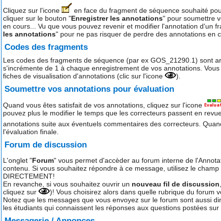
Cliquez sur l'icone
en face du fragment de séquence souhaité pour 
cliquer sur le bouton "
Enregistrer les annotations
" pour soumettre v
en cours... Vu que vous pouvez revenir et modifier l'annotation d'un 
les annotations
" pour ne pas risquer de perdre des annotations en c
Codes des fragments
Les codes des fragments de séquence (par ex GOS_21290.1) sont arbitr
s'incrémente de 1 à chaque enregistrement de vos annotations. Vous 
fiches de visualisation d'annotations (clic sur l'icone
).
Soumettre vos annotations pour évaluation
Quand vous êtes satisfait de vos annotations, cliquez sur l'icone
pouvez plus le modifier le temps que les correcteurs passent en revue
annotations suite aux éventuels commentaires des correcteurs. Quan
l'évaluation finale.
Forum de discussion
L'onglet "
Forum
" vous permet d'accèder au forum interne de l'Annota
contenu. Si vous souhaitez répondre à ce message, utilisez le champ 
DIRECTEMENT!
En revanche, si vous souhaitez ouvrir un
nouveau fil de discussion
cliquez sur
)! Vous choisirez alors dans quelle rubrique du forum 
Notez que les messages que vous envoyez sur le forum sont aussi d
les étudiants qui connaissent les réponses aux questions postées sur
Messagerie / Annonces