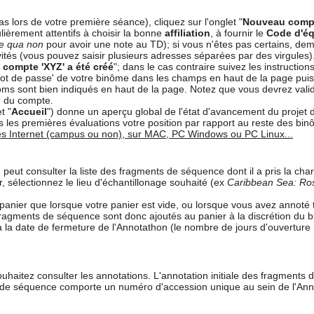
s lors de votre première séance), cliquez sur l'onglet "
Nouveau comp
ièrement attentifs à choisir la bonne
affiliation
, à fournir le
Code d'é
ne qua non
pour avoir une note au TD); si vous n'êtes pas certains, d
ités (vous pouvez saisir plusieurs adresses séparées par des virgules)
 compte 'XYZ' a été créé
"; dans le cas contraire suivez les instructio
'mot de passe' de votre binôme dans les champs en haut de la page puis 
ms sont bien indiqués en haut de la page. Notez que vous devrez valider
n du compte.
t "
Accueil
") donne un aperçu global de l'état d'avancement du projet 
 les premières évaluations votre position par rapport au reste des bin
cès Internet (campus ou non), sur MAC, PC Windows ou PC Linux...
ut consulter la liste des fragments de séquence dont il a pris la charg
, sélectionnez le lieu d'échantillonage souhaité (ex
Caribbean Sea: Ro
ier que lorsque votre panier est vide, ou lorsque vous avez annoté to
fragments de séquence sont donc ajoutés au panier à la discrétion du
 la date de fermeture de l'Annotathon (le nombre de jours d'ouverture 
aitez consulter les annotations. L'annotation initiale des fragments d
 de séquence comporte un numéro d'accession unique au sein de l'Anno