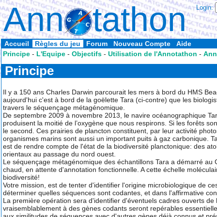
Ann
tathon
Login:
Accueil
Règles du jeu
Forum
Nouveau Compte
Aide
Principe
-
L'Equipe
-
Objectifs
-
Utilisation de l'Annotathon
-
Ann
Principe
Il y a 150 ans Charles Darwin parcourait les mers à bord du HMS Beag
aujourd'hui c'est à bord de la goëlette Tara (ci-contre) que les biologi
travers le séquençage métagénomique.
De septembre 2009 à novembre 2013, le navire océanographique Tara 
produisent la moitié de l’oxygène que nous respirons. Si les forêts s
le second. Ces prairies de plancton constituent, par leur activité p
organismes marins sont aussi un important puits à gaz carbonique. T
est de rendre compte de l'état de la biodiversité planctonique: des ato
orientaux au passage du nord ouest.
Le séquençage métagénomique des échantillons Tara a démarré au 
chaud, en attente d'annotation fonctionnelle. A cette échelle moléculaire
biodiversité!
Votre mission, est de tenter d'identifier l'origine microbiologique de c
déterminer quelles séquences sont codantes, et dans l'affirmative conc
La première opération sera d'identifier d'éventuels cadres ouverts d
vraisemblablement à des gènes codants seront repérables essentiellem
aux similitudes de séquences avec d'autres gènes déjà connus et p