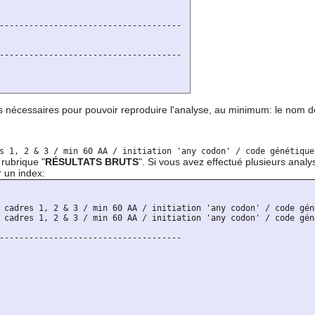
------------------------------------- 

------------------------------------- 

ns nécessaires pour pouvoir reproduire l'analyse, au minimum: le nom de
rubrique "
RÉSULTATS BRUTS
". Si vous avez effectué plusieurs an
r un index:
 cadres 1, 2 & 3 / min 60 AA / initiation 'any codon' / code gén
 cadres 1, 2 & 3 / min 60 AA / initiation 'any codon' / code gén
-------------------------------------
