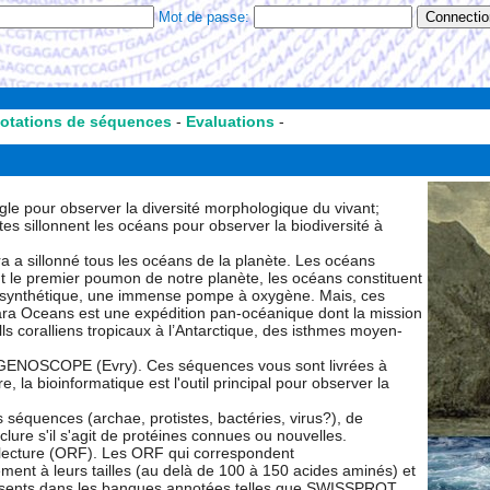
Mot de passe:
otations de séquences
-
Evaluations
-
le pour observer la diversité morphologique du vivant;
stes sillonnent les océans pour observer la biodiversité à
a sillonné tous les océans de la planète. Les océans
ont le premier poumon de notre planète, les océans constituent
hotosynthétique, une immense pompe à oxygène. Mais, ces
ara Oceans est une expédition pan-océanique dont la mission
lls coralliens tropicaux à l’Antarctique, des isthmes moyen-
GENOSCOPE (Evry). Ces séquences vous sont livrées à
, la bioinformatique est l'outil principal pour observer la
es séquences (archae, protistes, bactéries, virus?), de
lure s'il s'agit de protéines connues ou nouvelles.
e lecture (ORF). Les ORF qui correspondent
ent à leurs tailles (au delà de 100 à 150 acides aminés) et
résents dans les banques annotées telles que SWISSPROT.