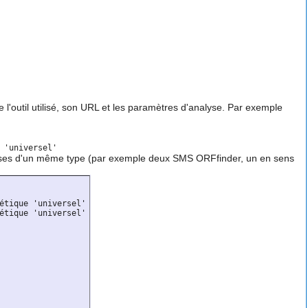
 l'outil utilisé, son URL et les paramètres d'analyse. Par exemple
alyses d'un même type (par exemple deux SMS ORFfinder, un en sens
étique 'universel'

étique 'universel'
