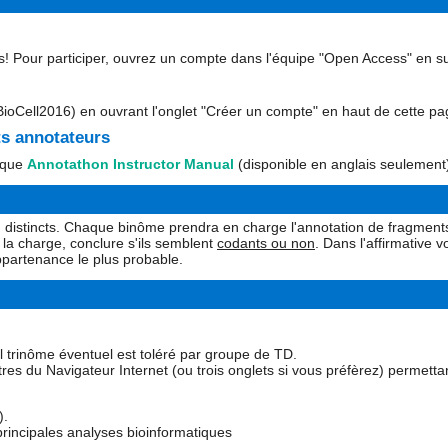
s! Pour participer, ouvrez un compte dans l'équipe "Open Access" en su
BioCell2016) en ouvrant l'onglet "Créer un compte" en haut de cette pa
ts annotateurs
fique
Annotathon Instructor Manual
(disponible en anglais seulement
distincts. Chaque binôme prendra en charge l'annotation de fragments 
la charge, conclure s'ils semblent
codants ou non
. Dans l'affirmative
partenance le plus probable.
l trinôme éventuel est toléré par groupe de TD.
res du Navigateur Internet (ou trois onglets si vous préfèrez) permettant
).
principales analyses bioinformatiques