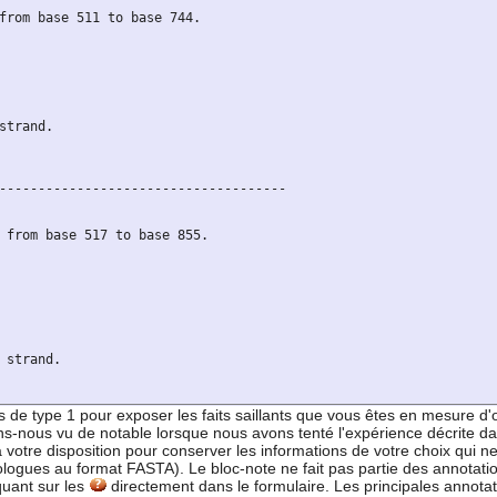
from base 511 to base 744.

trand.

-------------------------------------

 from base 517 to base 855.

strand.

 de type 1 pour exposer les faits saillants que vous êtes en mesure d'o
ns-nous vu de notable lorsque nous avons tenté l'expérience décrite da
 à votre disposition pour conserver les informations de votre choix qui 
gues au format FASTA). Le bloc-note ne fait pas partie des annotations 'o
quant sur les
directement dans le formulaire. Les principales annot