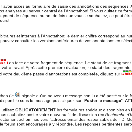
avoir accès au formulaire de saisie des annotations des séquences. A
os analyses au serveur central de l'Annotathon! Si vous quittez ce form
fragment de séquence autant de fois que vous le souhaitez, ce peut êtr
ours!
aires et internes à l'Annotathon; le dernier chiffre correspond au nu
pouvez consulter les versions antérieures de vos annotations en sélec
en face de votre fragment de séquence. Le statut de ce fragment d
 votre travail. Après cette première évaluation, le statut des fragment
d votre deuxième passe d'annotations est complétée, cliquez sur
thon (le
signale qu'un nouveau message non lu a été posté sur le f
disponible sous le message puis cliquez sur "
Poster le message
".
AT
, utilisez
OBLIGATOIREMENT
les formulaires spéciaux disponibles en 
vous souhaitez poster votre nouveau fil de discussion (ex
Recherche d'
irectement acheminés vers l'adresse email des responsables de TD. M
 le forum sont encouragés à y répondre. Les réponses pertinentes seron