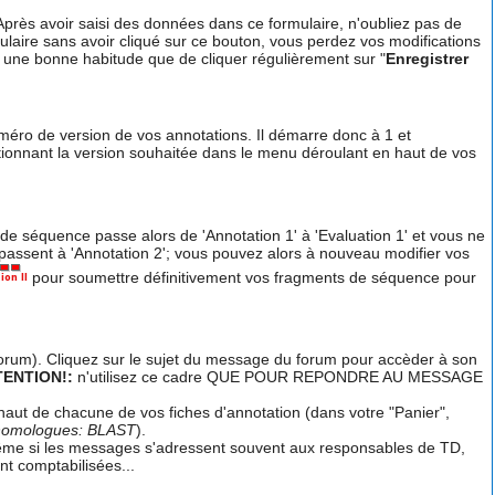
près avoir saisi des données dans ce formulaire, n'oubliez pas de
ulaire sans avoir cliqué sur ce bouton, vous perdez vos modifications
e une bonne habitude que de cliquer régulièrement sur "
Enregistrer
méro de version de vos annotations. Il démarre donc à 1 et
tionnant la version souhaitée dans le menu déroulant en haut de vos
e séquence passe alors de 'Annotation 1' à 'Evaluation 1' et vous ne
s passent à 'Annotation 2'; vous pouvez alors à nouveau modifier vos
pour soumettre définitivement vos fragments de séquence pour
orum). Cliquez sur le sujet du message du forum pour accèder à son
TENTION!:
n'utilisez ce cadre QUE POUR REPONDRE AU MESSAGE
haut de chacune de vos fiches d'annotation (dans votre "Panier",
homologues: BLAST
).
ême si les messages s'adressent souvent aux responsables de TD,
t comptabilisées...