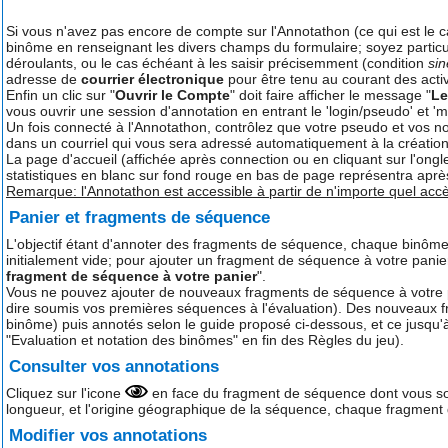
Si vous n'avez pas encore de compte sur l'Annotathon (ce qui est le ca
binôme en renseignant les divers champs du formulaire; soyez particul
déroulants, ou le cas échéant à les saisir précisemment (condition
si
adresse de
courrier électronique
pour être tenu au courant des activ
Enfin un clic sur "
Ouvrir le Compte
" doit faire afficher le message "
Le
vous ouvrir une session d'annotation en entrant le 'login/pseudo' et 
Un fois connecté à l'Annotathon, contrôlez que votre pseudo et vos no
dans un courriel qui vous sera adressé automatiquement à la créatio
La page d'accueil (affichée après connection ou en cliquant sur l'ongle
statistiques en blanc sur fond rouge en bas de page représentra après
Remarque: l'Annotathon est accessible à partir de n'importe quel ac
Panier et fragments de séquence
L'objectif étant d'annoter des fragments de séquence, chaque binôme pe
initialement vide; pour ajouter un fragment de séquence à votre panier
fragment de séquence à votre panier
".
Vous ne pouvez ajouter de nouveaux fragments de séquence à votre pan
dire soumis vos premières séquences à l'évaluation). Des nouveaux 
binôme) puis annotés selon le guide proposé ci-dessous, et ce jusqu'à
"Evaluation et notation des binômes" en fin des Règles du jeu).
Consulter vos annotations
Cliquez sur l'icone
en face du fragment de séquence dont vous souh
longueur, et l'origine géographique de la séquence, chaque fragment
Modifier vos annotations