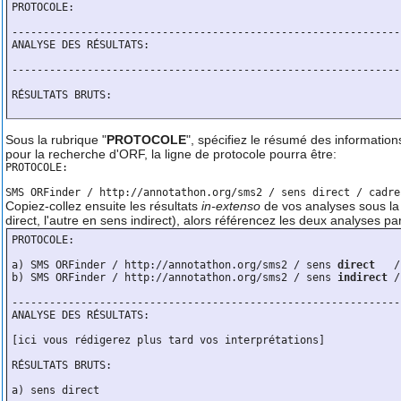
PROTOCOLE: 

--------------------------------------------------------------
ANALYSE DES RÉSULTATS: 

--------------------------------------------------------------
RÉSULTATS BRUTS:

Sous la rubrique "
PROTOCOLE
", spécifiez le résumé des informatio
pour la recherche d'ORF, la ligne de protocole pourra être:
PROTOCOLE:

Copiez-collez ensuite les résultats
in-extenso
de vos analyses sous la 
direct, l'autre en sens indirect), alors référencez les deux analyses pa
PROTOCOLE:

a) SMS ORFinder / http://annotathon.org/sms2 / sens 
direct
   /
b) SMS ORFinder / http://annotathon.org/sms2 / sens 
indirect
 /
--------------------------------------------------------------
ANALYSE DES RÉSULTATS:

[ici vous rédigerez plus tard vos interprétations]

RÉSULTATS BRUTS:

a) sens direct
