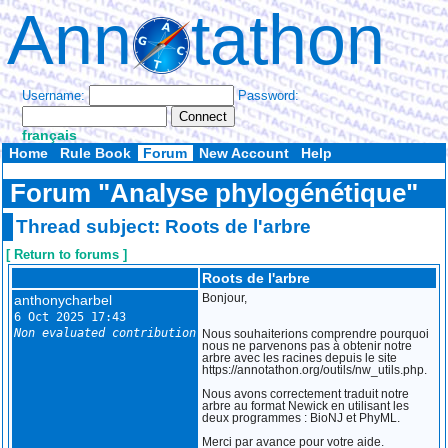
Ann
tathon
Username:
Password:
français
Home
Rule Book
Forum
New Account
Help
Forum "Analyse phylogénétique"
Thread subject: Roots de l'arbre
[ Return to forums ]
Roots de l'arbre
anthonycharbel
Bonjour,
6 Oct 2025 17:43
Non evaluated contribution
Nous souhaiterions comprendre pourquoi
nous ne parvenons pas à obtenir notre
arbre avec les racines depuis le site
https://annotathon.org/outils/nw_utils.php.
Nous avons correctement traduit notre
arbre au format Newick en utilisant les
deux programmes : BioNJ et PhyML.
Merci par avance pour votre aide.