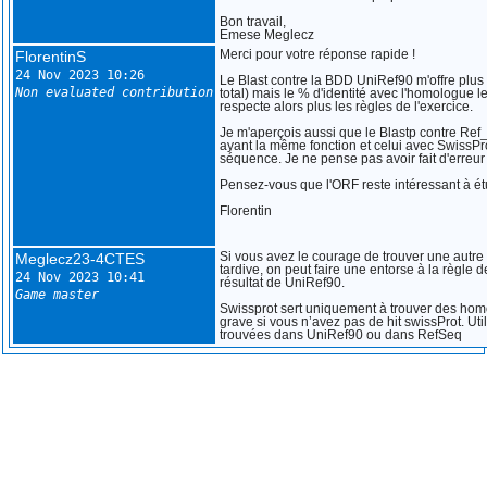
Bon travail,
Emese Meglecz
FlorentinS
Merci pour votre réponse rapide !
24 Nov 2023 10:26
Le Blast contre la BDD UniRef90 m'offre plu
Non evaluated contribution
total) mais le % d'identité avec l'homologue 
respecte alors plus les règles de l'exercice.
Je m'aperçois aussi que le Blastp contre Re
ayant la même fonction et celui avec SwissP
séquence. Je ne pense pas avoir fait d'erreur
Pensez-vous que l'ORF reste intéressant à ét
Florentin
Meglecz23-4CTES
Si vous avez le courage de trouver une autre 
tardive, on peut faire une entorse à la règle d
24 Nov 2023 10:41
résultat de UniRef90.
Game master
Swissprot sert uniquement à trouver des hom
grave si vous n’avez pas de hit swissProt. Uti
trouvées dans UniRef90 ou dans RefSeq