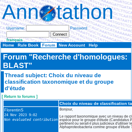
Ann
tathon
Username:
Password:
français
Home
Rule Book
Forum
New Account
Help
Forum "Recherche d'homologues:
BLAST"
Thread subject: Choix du niveau de
classification taxonomique et du groupe
d'étude
[ Return to forums ]
Choix du niveau de classification 
FlorentinS
Bonjour,
24 Nov 2023 9:02
Le rapport taxonomique avec un niveau de cla
Non evaluated contribution
espèce pour le groupe d'étude (Candidatus Pel
pertinent ou serait-il plus judicieux d'utiliser 
Alphaproteobacteria comme groupe d'étude 