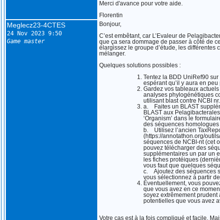
Merci d'avance pour votre aide.
Florentin
Meglecz23-4CTES
Bonjour,
24 Nov 2023 9:50
C’est embêtant, car L’Evaleur de Pelagibacter
Game master
que ça sera dommage de passer à côté de ce 
élargissez le groupe d’étude, les différentes
mélanger.
Quelques solutions possibles :
Tentez la BDD UniRef90 sur U
espérant qu’il y aura en peu
Gardez vos tableaux actuels
analyses phylogénétiques c
utilisant blast contre NCBI nr
a. Faites un BLAST suppléme
BLAST aux Pelagibacterales 
‘Organism’ dans le formulaire
des séquences homologues d
b. Utilisez l’ancien TaxRepo
(https://annotathon.org/outi
séquences de NCBI-nt (cet out
pouvez télécharger des séq
supplémentaires un par un en 
les fiches protéiques (derni
vous faut que quelques séqu
c. Ajoutez des séquences 
vous sélectionnez à partir de
Éventuellement, vous pouvez
que vous avez en ce moment, m
soyez extrêmement prudent à l
potentielles que vous avez av
Votre cas est à la fois compliqué et facile. Mai