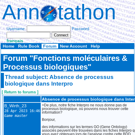
Ann
tathon
Username:
Password:
français
Home
Rule Book
Forum
New Account
Help
Forum "Fonctions moléculaires &
Processus biologiques"
Thread subject: Absence de processus
biologique dans Interpro
[ Return to forums ]
Absence de processus biologique dans Inter
B_Wirth_23
>De plus, notre fiche Interpro ne nous donne pas de
processus biologique, où pouvons nous trouver cette
28 Apr 2023 16:46
information?
Game master
Bonjour,
des informations sur les termes GO (Gene Ontology)
associés peuvent être trouvées dans les fiches Interpro 
vous avez obtenues lors de l'analyse contre cette BDD.