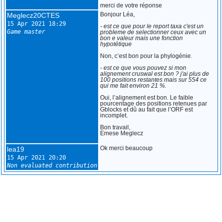
merci de votre réponse
Meglecz20CTES
Bonjour Léa,
15 Apr 2021 18:29
- est ce que pour le report taxa c'est un
Game master
probleme de selectionner ceux avec un
bon e valeur mais une fonction
hypotétique
Non, c’est bon pour la phylogénie.
- est ce que vous pouvez si mon
alignement cruswal est bon ? j'ai plus de
100 positions restantes mais sur 554 ce
qui me fait environ 21 %.
Oui, l’alignement est bon. Le faible
pourcentage des positions retenues par
Gblocks et dû au fait que l’ORF est
incomplet.
Bon travail,
Emese Meglecz
lea19
Ok merci beaucoup
15 Apr 2021 20:20
Non evaluated contribution