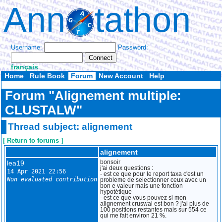
Ann
tathon
Username:
Password:
français
Home
Rule Book
Forum
New Account
Help
Forum "Alignement multiple:
CLUSTALW"
Thread subject: alignement
[ Return to forums ]
alignement
lea19
bonsoir
j'ai deux questions :
14 Apr 2021 22:56
- est ce que pour le report taxa c'est un
Non evaluated contribution
probleme de selectionner ceux avec un
bon e valeur mais une fonction
hypotétique
- est ce que vous pouvez si mon
alignement cruswal est bon ? j'ai plus de
100 positions restantes mais sur 554 ce
qui me fait environ 21 %.